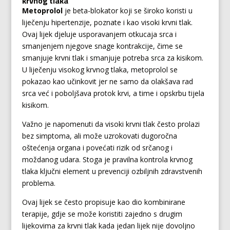
krvnog tlaka
Metoprolol
je beta-blokator koji se široko koristi u
liječenju hipertenzije, poznate i kao visoki krvni tlak.
Ovaj lijek djeluje usporavanjem otkucaja srca i
smanjenjem njegove snage kontrakcije, čime se
smanjuje krvni tlak i smanjuje potreba srca za kisikom.
U liječenju visokog krvnog tlaka, metoprolol se
pokazao kao učinkovit jer ne samo da olakšava rad
srca već i poboljšava protok krvi, a time i opskrbu tijela
kisikom.
Važno je napomenuti da visoki krvni tlak često prolazi
bez simptoma, ali može uzrokovati dugoročna
oštećenja organa i povećati rizik od srčanog i
moždanog udara. Stoga je pravilna kontrola krvnog
tlaka ključni element u prevenciji ozbiljnih zdravstvenih
problema.
Ovaj lijek se često propisuje kao dio kombinirane
terapije, gdje se može koristiti zajedno s drugim
lijekovima za krvni tlak kada jedan lijek nije dovoljno