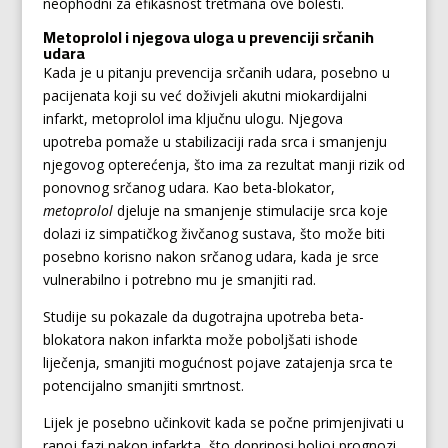
neophodni za efikasnost tretmana ove bolesti.
Metoprolol i njegova uloga u prevenciji srčanih
udara
Kada je u pitanju prevencija srčanih udara, posebno u
pacijenata koji su već doživjeli akutni miokardijalni
infarkt, metoprolol ima ključnu ulogu. Njegova
upotreba pomaže u stabilizaciji rada srca i smanjenju
njegovog opterećenja, što ima za rezultat manji rizik od
ponovnog srčanog udara. Kao beta-blokator,
metoprolol
djeluje na smanjenje stimulacije srca koje
dolazi iz simpatičkog živčanog sustava, što može biti
posebno korisno nakon srčanog udara, kada je srce
vulnerabilno i potrebno mu je smanjiti rad.
Studije su pokazale da dugotrajna upotreba beta-
blokatora nakon infarkta može poboljšati ishode
liječenja, smanjiti mogućnost pojave zatajenja srca te
potencijalno smanjiti smrtnost.
Lijek je posebno učinkovit kada se počne primjenjivati u
ranoj fazi nakon infarkta, što doprinosi boljoj prognozi