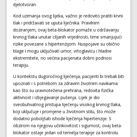
djelotvoran.
Kod uzimanja ovog lijeka, važno je redovito pratiti krvni
tlak i pridržavati se uputa liječnika. Pravilnim
doziranjem, ovaj beta-blokator pomaže u održavanju
krvnog tlaka unutar ciljanih vrijednosti, time smanjujući
rizike povezane s hipertenzijom. Nuspojave su obično
blage i mogu uključivati umor, vrtoglavicu i hladne
ekstremitete, no većina pacijenata dobro podnosi
terapiju.
U kontekstu dugoročnog liječenja, pacijenti bi trebali biti
upoznati i s potrebom za zdravim životnim navikama
kao što su uravnotežena prehrana, redovita fizička
aktivnost i izbjegavanje pušenja. Lijek je dio
sveobuhvatnog pristupa liječenju visokog krvnog tlaka,
koji uključuje i promjene u životnom stilu, što može
dodatno poboljšati ishode liječenja hipertenzije. S
obzirom na njegovu učinkovitost i sigurnost, ovaj beta-
blokator ostaje jedan od temelja terapije za kontrolu