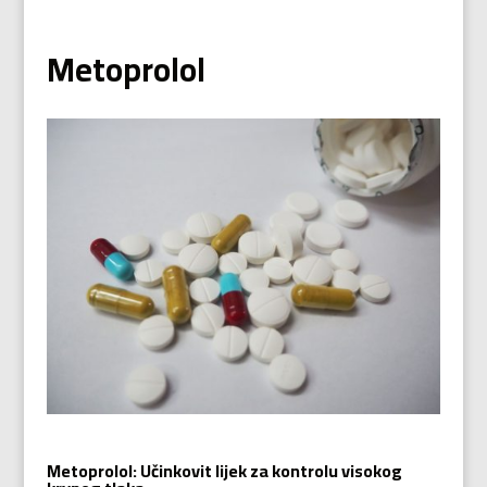
Metoprolol
Metoprolol: Učinkovit lijek za kontrolu visokog