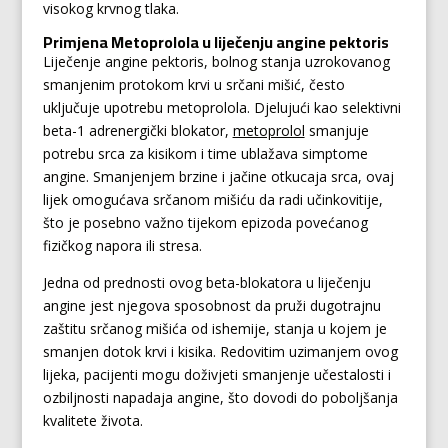
visokog krvnog tlaka.
Primjena Metoprolola u liječenju angine pektoris
Liječenje angine pektoris, bolnog stanja uzrokovanog
smanjenim protokom krvi u srčani mišić, često
uključuje upotrebu metoprolola. Djelujući kao selektivni
beta-1 adrenergički blokator,
metoprolol
smanjuje
potrebu srca za kisikom i time ublažava simptome
angine. Smanjenjem brzine i jačine otkucaja srca, ovaj
lijek omogućava srčanom mišiću da radi učinkovitije,
što je posebno važno tijekom epizoda povećanog
fizičkog napora ili stresa.
Jedna od prednosti ovog beta-blokatora u liječenju
angine jest njegova sposobnost da pruži dugotrajnu
zaštitu srčanog mišića od ishemije, stanja u kojem je
smanjen dotok krvi i kisika. Redovitim uzimanjem ovog
lijeka, pacijenti mogu doživjeti smanjenje učestalosti i
ozbiljnosti napadaja angine, što dovodi do poboljšanja
kvalitete života.