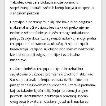
Također, ovaj beta blokator može pomoći u
sprječavanju budućih srčanih komplikacija u pacijenata
s anginom pektoris.
Upravljanje doziranjem je ključno kako bi se osigurala
maksimalna učinkovitost bez rizika od prekomjerne
inhibicije srčane funkcije. Liječnici stoga individualno
prilagođavaju doze, izbjegavajući rizike koji mogu pratiti
terapiju beta-blokatorima, uključujući hipotenziju ili
bradikardiju. Pacijenti su obično pod stalnim nadzorom
kako bi se pratili odgovor na lijek i eventualne
nuspojave.
Uz farmakološku terapiju, pacijenti bi trebali biti
savjetovani o važnosti promjena u životnom stilu, kao
što su prestanak pušenja, redovita fizička aktivnost
prilagođena njihovim mogućnostima, i zdrava prehrana,
koji su također ključni u liječenju i prevenciji angine
pektoris. Kontinuirana edukacija o pravilnoj uporabi
ovog beta-blokatora i održavanju zdravih navika su