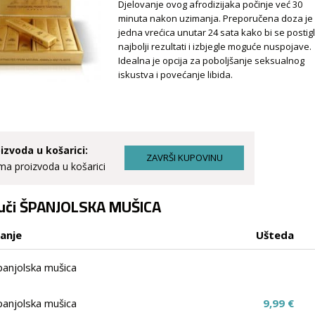
Djelovanje ovog afrodizijaka počinje već 30
minuta nakon uzimanja. Preporučena doza je
jedna vrećica unutar 24 sata kako bi se postigl
najbolji rezultati i izbjegle moguće nuspojave.
Idealna je opcija za poboljšanje seksualnog
iskustva i povećanje libida.
izvoda u košarici:
a proizvoda u košarici
uči ŠPANJOLSKA MUŠICA
ranje
Ušteda
panjolska mušica
panjolska mušica
9,99 €