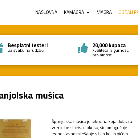
NASLOVNA
KAMAGRA
VIAGRA
OSTALI P
Besplatni testeri
20,000 kupaca


uz svaku narudžbu
kvaliteta, sigurnost,
privatnost
anjolska mušica
Španjolska mušica je tekućina koja dolazi u
vrećici bez mirisa i okusa, što omogućuje
jednostavno miješanje s bilo kojim pićem.