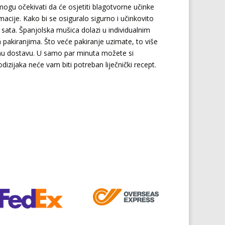
gu očekivati ​​da će osjetiti blagotvorne učinke
ije. Kako bi se osiguralo sigurno i učinkovito
sata. Španjolska mušica dolazi u individualnim
im pakiranjima. Što veće pakiranje uzimate, to više
tnu dostavu. U samo par minuta možete si
dizijaka neće vam biti potreban liječnički recept.