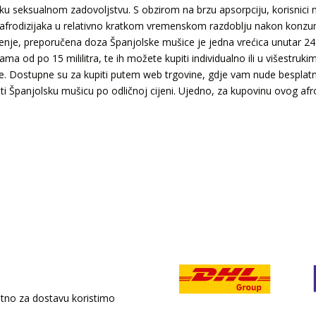
ku seksualnom zadovoljstvu. S obzirom na brzu apsorpciju, korisnici mo
afrodizijaka u relativno kratkom vremenskom razdoblju nakon konzumac
tenje, preporučena doza Španjolske mušice je jedna vrećica unutar 24 
ama od po 15 mililitra, te ih možete kupiti individualno ili u višestruk
te. Dostupne su za kupiti putem web trgovine, gdje vam nude bespla
iti Španjolsku mušicu po odličnoj cijeni. Ujedno, za kupovinu ovog afro
retno za dostavu koristimo