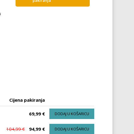
pakiranja
i
Cijena pakiranja
69,99 €
DODAJ U KOŠARICU
104,99 €
94,99 €
DODAJ U KOŠARICU