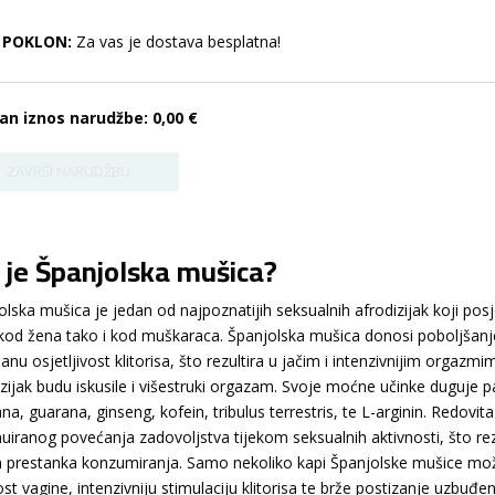
POKLON:
Za vas je dostava besplatna!
an iznos narudžbe:
0,00 €
 je Španjolska mušica?
olska mušica je jedan od najpoznatijih seksualnih afrodizijak koji posj
kod žena tako i kod muškaraca. Španjolska mušica donosi poboljšanj
anu osjetljivost klitorisa, što rezultira u jačim i intenzivnijim orga
izijak budu iskusile i višestruki orgazam. Svoje moćne učinke duguje 
na, guarana, ginseng, kofein, tribulus terrestris, te L-arginin. Redov
nuiranog povećanja zadovoljstva tijekom seksualnih aktivnosti, što rez
 prestanka konzumiranja. Samo nekoliko kapi Španjolske mušice mož
st vagine, intenzivniju stimulaciju klitorisa te brže postizanje uzbuđen