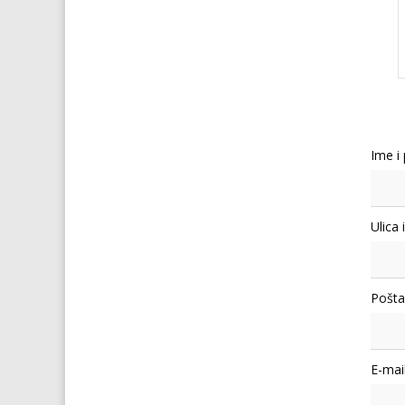
Ime i
Ulica 
Pošta
E-mail