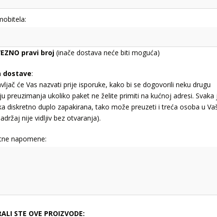
mobitela:
EZNO pravi broj
(inače dostava neće biti moguća)
n dostave
:
vljač će Vas nazvati prije isporuke, kako bi se dogovorili neku drugu
ju preuzimanja ukoliko paket ne želite primiti na kućnoj adresi. Svaka 
jka diskretno duplo zapakirana, tako može preuzeti i treća osoba u Va
adržaj nije vidljiv bez otvaranja).
tne napomene:
RALI STE OVE PROIZVODE: