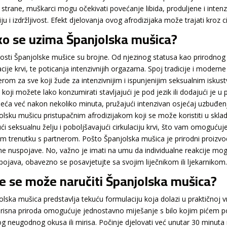
 strane, muškarci mogu očekivati povećanje libida, produljene i inten
ju i izdržljivost. Efekt djelovanja ovog afrodizijaka može trajati kroz
o se uzima Španjolska mušica?
osti Španjolske mušice su brojne. Od njezinog statusa kao prirodnog
acije krvi, te poticanja intenzivnijih orgazama. Spoj tradicije i modern
erom za sve koji žude za intenzivnijim i ispunjenijim seksualnim isk
 koji možete lako konzumirati stavljajući je pod jezik ili dodajući je 
jeća već nakon nekoliko minuta, pružajući intenzivan osjećaj uzbuđenj
olsku mušicu pristupačnim afrodizijakom koji se može koristiti u skla
ući seksualnu želju i poboljšavajući cirkulaciju krvi, što vam omogućuj
m trenutku s partnerom. Pošto Španjolska mušica je prirodni proizvod 
jne nuspojave. No, važno je imati na umu da individualne reakcije mog
spojava, obavezno se posavjetujte sa svojim liječnikom ili ljekarnikom
e se može naručiti Španjolska mušica?
olska mušica predstavlja tekuću formulaciju koja dolazi u praktičnoj v
risna priroda omogućuje jednostavno miješanje s bilo kojim pićem p
og neugodnog okusa ili mirisa. Počinje djelovati već unutar 30 minuta 