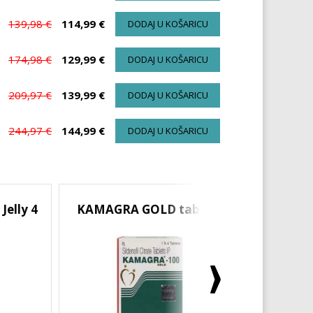
139,98 €
114,99 €
DODAJ U KOŠARICU
174,98 €
129,99 €
DODAJ U KOŠARICU
209,97 €
139,99 €
DODAJ U KOŠARICU
244,97 €
144,99 €
DODAJ U KOŠARICU
elly 4
KAMAGRA GOLD tablete
SUPER 