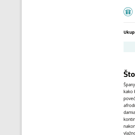
Ukup
Što
Španj
kako 
poveć
afrod
damia
konti
nakon
vlažno