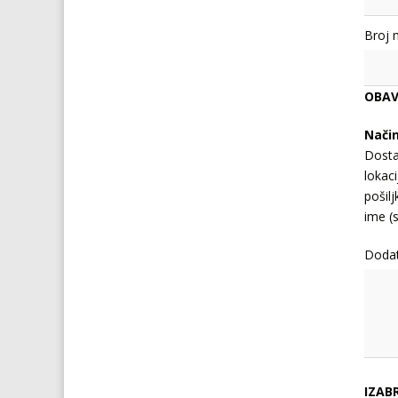
Broj 
OBAV
Nači
Dosta
lokaci
pošil
ime (s
Doda
IZAB