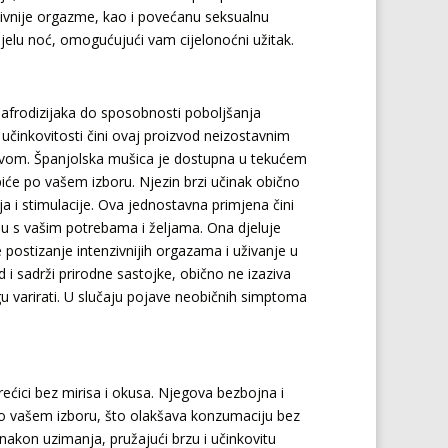
zivnije orgazme, kao i povećanu seksualnu
 cijelu noć, omogućujući vam cijelonoćni užitak.
 afrodizijaka do sposobnosti poboljšanja
e učinkovitosti čini ovaj proizvod neizostavnim
ustvom. Španjolska mušica je dostupna u tekućem
u piće po vašem izboru. Njezin brzi učinak obično
a i stimulacije. Ova jednostavna primjena čini
du s vašim potrebama i željama. Ona djeluje
e postizanje intenzivnijih orgazama i uživanje u
i sadrži prirodne sastojke, obično ne izaziva
u varirati. U slučaju pojave neobičnih simptoma
.
rećici bez mirisa i okusa. Njegova bezbojna i
o vašem izboru, što olakšava konzumaciju bez
nakon uzimanja, pružajući brzu i učinkovitu