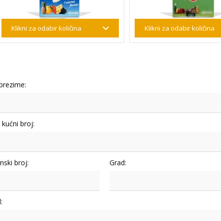
 prezime:
i kućni broj:
nski broj:
Grad:
: