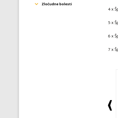
Zloćudne bolesti
4 x Š
5 x Š
6 x Š
7 x Š