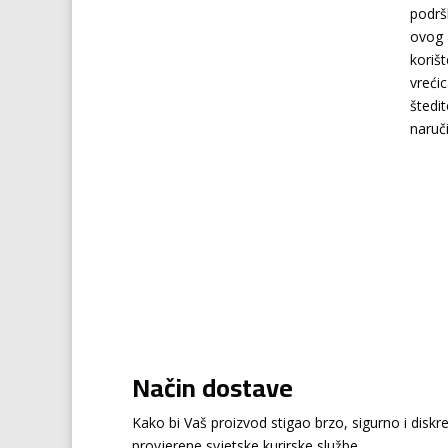
podrš
ovog 
koriš
vrećic
štedi
naruč
Način dostave
Kako bi Vaš proizvod stigao brzo, sigurno i disk
provjerene svjetske kurirske službe.