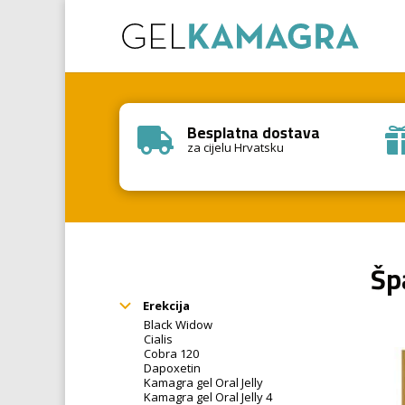
Besplatna dostava

za cijelu Hrvatsku
Šp
Erekcija
Black Widow
Cialis
Cobra 120
Dapoxetin
Kamagra gel Oral Jelly
Kamagra gel Oral Jelly 4