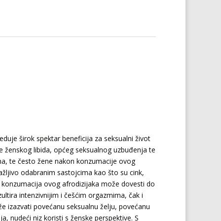
eduje širok spektar beneficija za seksualni život
e ženskog libida, općeg seksualnog uzbuđenja te
zmima, te često žene nakon konzumacije ovog
pažljivo odabranim sastojcima kao što su cink,
ita konzumacija ovog afrodizijaka može dovesti do
ultira intenzivnijim i češćim orgazmima, čak i
e izazvati povećanu seksualnu želju, povećanu
ja, nudeći niz koristi s ženske perspektive. S