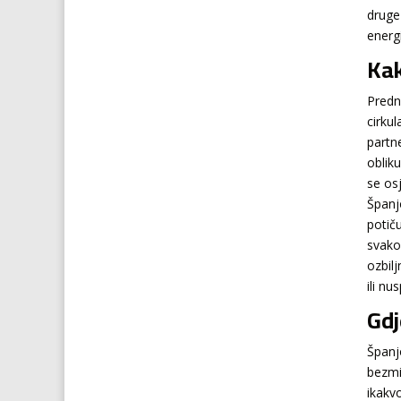
druge
energi
Kak
Predn
cirkul
partn
obliku
se os
Španj
potič
svako
ozbil
ili nu
Gdj
Španj
bezmi
ikakv