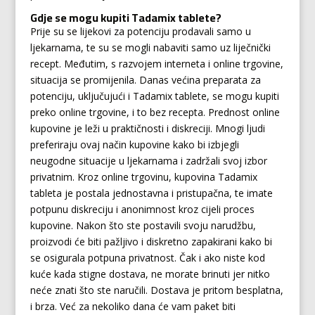
Gdje se mogu kupiti Tadamix tablete?
Prije su se lijekovi za potenciju prodavali samo u
ljekarnama, te su se mogli nabaviti samo uz liječnički
recept. Međutim, s razvojem interneta i online trgovine,
situacija se promijenila. Danas većina preparata za
potenciju, uključujući i Tadamix tablete, se mogu kupiti
preko online trgovine, i to bez recepta. Prednost online
kupovine je leži u praktičnosti i diskreciji. Mnogi ljudi
preferiraju ovaj način kupovine kako bi izbjegli
neugodne situacije u ljekarnama i zadržali svoj izbor
privatnim. Kroz online trgovinu, kupovina Tadamix
tableta je postala jednostavna i pristupačna, te imate
potpunu diskreciju i anonimnost kroz cijeli proces
kupovine. Nakon što ste postavili svoju narudžbu,
proizvodi će biti pažljivo i diskretno zapakirani kako bi
se osigurala potpuna privatnost. Čak i ako niste kod
kuće kada stigne dostava, ne morate brinuti jer nitko
neće znati što ste naručili. Dostava je pritom besplatna,
i brza. Već za nekoliko dana će vam paket biti