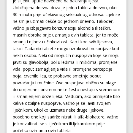
je slijediti upute navedene na pakiranju lijeka.
Uobičajena dnevna doza je jedna tableta dnevno, oko
30 minuta prije očekivanog seksualnog odnosa. Lijek se
ne smije uzimati češće od jednom dnevno. Također,
važno je izbjegavati konzumaciju alkohola ili teških,
masnih obroka prije uzimanja ovih tableta, jer to može
smanjiti njihovu učinkovitost. Kao i kod svih lijekova,
tako i Tadamix tablete mogu uzrokovati nuspojave kod
nekih osoba. Neki od mogućih nuspojava koje se mogu
javiti su glavobolja, bol u leđima ili mišićima, promjene
vida, poput zamagljenja vida ili promjena percepcije
boja, crvenilo lica, te probavne smetnje poput
povraćanja i mučnine. Ove nuspojave obično su blage
do umjerene i privremene te često nestaju s vremenom
ili smanjenjem doze lijeka. Međutim, ako primijetite bilo
kakve ozbiljne nuspojave, važno je se javiti svojem
liječnikom. Ukoliko uzimate neke druge lijekove,
posebno one koji sadrže nitrati ili alfa-blokatore, važno
je konzultirati se s liječnikom ili ljekarnikom prije
početka uzimanja ovih tableta.