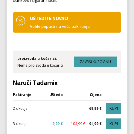
učinkovit i siguran način.
UŠTEDITE NOVAC!
Veliki popusti na veća pakiranja
proizvoda u košarici:
Nema proizvoda u košarici
Naruči Tadamix
Pakiranje
Ušteda
Cijena
KUPI
2 x kutija
69,99 €
KUPI
3 x kutija
9,99 €
104,99 €
94,99 €