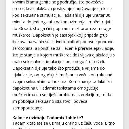
krvnim žilama genitalnog područja, što povećava
protok krvi i olakšava postizanje i održavanje erekcije
kod seksualne stimulacije. Tadalafil djeluje unutar 30
minuta do jednog sata nakon uzimanja i može trajati
do 36 sati, što ga čini popularnim izborom za mnoge
muškarce. Dapoksetin je sastojak koji pripada grupi
lijekova nazvanih selektivni inhibitori ponovne pohrane
serotonina, a koristi se za liječenje prerane ejakulacije,
što je stanje u kojem muškarac doživljava ejakulaciju s
malo seksualne stimulacije i prije nego što to želi.
Dapoksetin djeluje tako što produžuje vrijeme do
ejakulacije, omogućujući muškarcu veću kontrolu nad
svojim seksualnim odnosima. Kombinacija tadalafila i
dapoksetina u Tadamix tabletama omogućuje
muškarcima da se riješe problema s erekcijom, te da
im poboljša seksualno iskustvo i poveća
samopouzdanje.
Kako se uzimaju Tadamix tablete?
Tadamix tablete se uzimaju oralno uz čašu vode. Bitno