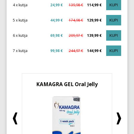
KUPI
4 x kutija
24,99 €
139,98 €
114,99 €
KUPI
5 x kutija
44,99 €
174,98 €
129,99 €
KUPI
6 x kutija
69,98 €
209,97 €
139,99 €
KUPI
7 x kutija
99,98 €
244,97 €
144,99 €
KAMAGRA GEL Oral Jelly
KA