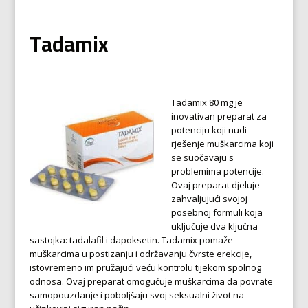
Tadamix
Tadamix 80 mg je
inovativan preparat za
potenciju koji nudi
rješenje muškarcima koji
se suočavaju s
problemima potencije.
Ovaj preparat djeluje
zahvaljujući svojoj
posebnoj formuli koja
uključuje dva ključna
sastojka: tadalafil i dapoksetin. Tadamix pomaže
muškarcima u postizanju i održavanju čvrste erekcije,
istovremeno im pružajući veću kontrolu tijekom spolnog
odnosa. Ovaj preparat omogućuje muškarcima da povrate
samopouzdanje i poboljšaju svoj seksualni život na