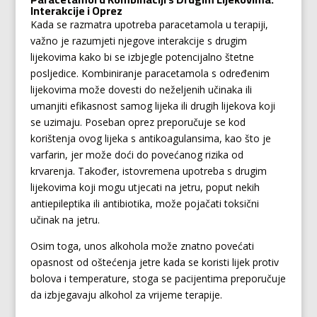
Interakcije i Oprez
Kada se razmatra upotreba paracetamola u terapiji,
važno je razumjeti njegove interakcije s drugim
lijekovima kako bi se izbjegle potencijalno štetne
posljedice. Kombiniranje paracetamola s određenim
lijekovima može dovesti do neželjenih učinaka ili
umanjiti efikasnost samog lijeka ili drugih lijekova koji
se uzimaju. Poseban oprez preporučuje se kod
korištenja ovog lijeka s antikoagulansima, kao što je
varfarin, jer može doći do povećanog rizika od
krvarenja. Također, istovremena upotreba s drugim
lijekovima koji mogu utjecati na jetru, poput nekih
antiepileptika ili antibiotika, može pojačati toksični
učinak na jetru.
Osim toga, unos alkohola može znatno povećati
opasnost od oštećenja jetre kada se koristi lijek protiv
bolova i temperature, stoga se pacijentima preporučuje
da izbjegavaju alkohol za vrijeme terapije.