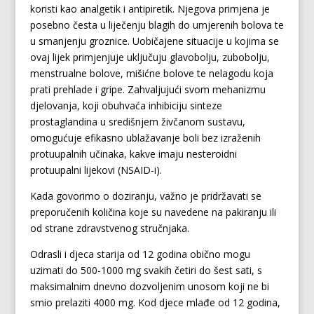
koristi kao analgetik i antipiretik. Njegova primjena je
posebno česta u liječenju blagih do umjerenih bolova te
u smanjenju groznice. Uobičajene situacije u kojima se
ovaj lijek primjenjuje uključuju glavobolju, zubobolju,
menstrualne bolove, mišićne bolove te nelagodu koja
prati prehlade i gripe. Zahvaljujući svom mehanizmu
djelovanja, koji obuhvaća inhibiciju sinteze
prostaglandina u središnjem živčanom sustavu,
omogućuje efikasno ublažavanje boli bez izraženih
protuupalnih učinaka, kakve imaju nesteroidni
protuupalni lijekovi (NSAID-i).
Kada govorimo o doziranju, važno je pridržavati se
preporučenih količina koje su navedene na pakiranju ili
od strane zdravstvenog stručnjaka.
Odrasli i djeca starija od 12 godina obično mogu
uzimati do 500-1000 mg svakih četiri do šest sati, s
maksimalnim dnevno dozvoljenim unosom koji ne bi
smio prelaziti 4000 mg. Kod djece mlađe od 12 godina,