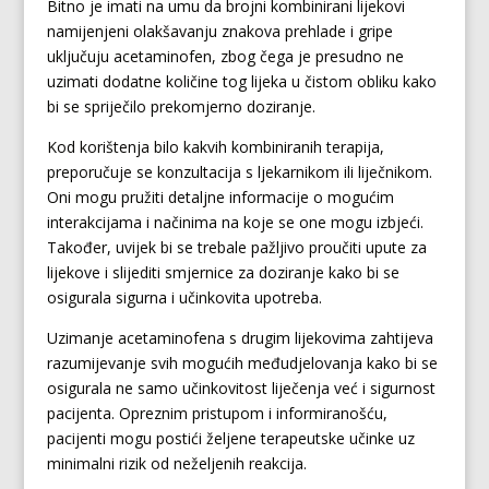
Bitno je imati na umu da brojni kombinirani lijekovi
namijenjeni olakšavanju znakova prehlade i gripe
uključuju acetaminofen, zbog čega je presudno ne
uzimati dodatne količine tog lijeka u čistom obliku kako
bi se spriječilo prekomjerno doziranje.
Kod korištenja bilo kakvih kombiniranih terapija,
preporučuje se konzultacija s ljekarnikom ili liječnikom.
Oni mogu pružiti detaljne informacije o mogućim
interakcijama i načinima na koje se one mogu izbjeći.
Također, uvijek bi se trebale pažljivo proučiti upute za
lijekove i slijediti smjernice za doziranje kako bi se
osigurala sigurna i učinkovita upotreba.
Uzimanje acetaminofena s drugim lijekovima zahtijeva
razumijevanje svih mogućih međudjelovanja kako bi se
osigurala ne samo učinkovitost liječenja već i sigurnost
pacijenta. Opreznim pristupom i informiranošću,
pacijenti mogu postići željene terapeutske učinke uz
minimalni rizik od neželjenih reakcija.