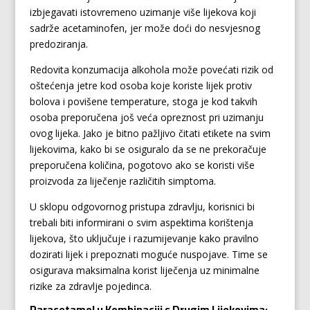
izbjegavati istovremeno uzimanje više lijekova koji
sadrže acetaminofen, jer može doći do nesvjesnog
predoziranja.
Redovita konzumacija alkohola može povećati rizik od
oštećenja jetre kod osoba koje koriste lijek protiv
bolova i povišene temperature, stoga je kod takvih
osoba preporučena još veća opreznost pri uzimanju
ovog lijeka. Jako je bitno pažljivo čitati etikete na svim
lijekovima, kako bi se osiguralo da se ne prekoračuje
preporučena količina, pogotovo ako se koristi više
proizvoda za liječenje različitih simptoma.
U sklopu odgovornog pristupa zdravlju, korisnici bi
trebali biti informirani o svim aspektima korištenja
lijekova, što uključuje i razumijevanje kako pravilno
dozirati lijek i prepoznati moguće nuspojave. Time se
osigurava maksimalna korist liječenja uz minimalne
rizike za zdravlje pojedinca.
Paracetamol u Kombinaciji s Drugim Lijekovima: