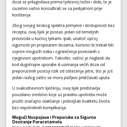
doza se prilagođava prema tjelesnoj težini i dobi, te je
izuzetno važno konzultirati se sa pedijatrom prije
korištenja.
Zbog svojeg širokog spektra primjene i dostupnosti bez
recepta, ovaj lijek je postao jedan od temeljnih
proizvoda u kućnoj ljekarni. Ipak, unatoč općoj
sigurnosti pri propisanim dozama, korisnici bi trebali biti
svjesni mogućih rizika i ograničenja povezanih s
njegovom upotrebom. Također, važno je naglasiti da
kod dugotrajne uporabe ili uzimanja većih doza od
preporučenih postoji rizik od oštećenja jetre, što je još
jedan razlog zašto se mora pažljivo pridržavati uputa.
U svakodnevnom liječenju, ovaj lijek predstavlja
pouzdano sredstvo koje uz pravilnu upotrebu može
pružiti značajno olakšanje i poboljšati kvalitetu života
bez nepotrebnih komplikacija.
Mogući Nuspojave i Preporuke za Sigurno
Doziranje Paracetamola