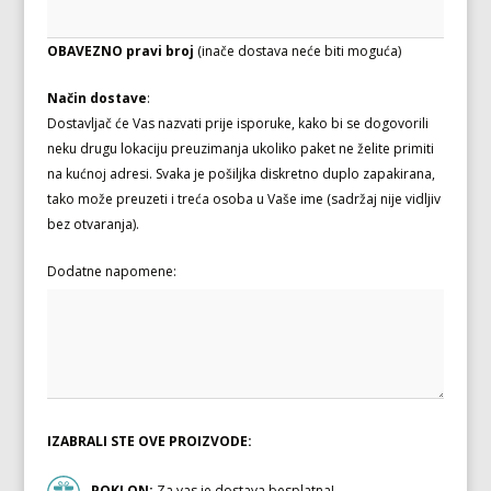
OBAVEZNO pravi broj
(inače dostava neće biti moguća)
Način dostave
:
Dostavljač će Vas nazvati prije isporuke, kako bi se dogovorili
neku drugu lokaciju preuzimanja ukoliko paket ne želite primiti
na kućnoj adresi. Svaka je pošiljka diskretno duplo zapakirana,
tako može preuzeti i treća osoba u Vaše ime (sadržaj nije vidljiv
bez otvaranja).
Dodatne napomene:
IZABRALI STE OVE PROIZVODE:
POKLON:
Za vas je dostava besplatna!