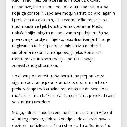
Kao i svaki lijek,
paracetamol
može uzrokovati
nuspojave, iako se one ne pojavljuju kod svih osoba
koje ga koriste. Nuspojave mogu varirati od vrlo laganih
i prolaznih do ozbiljnih, ali srećom, teške reakcije su
rijetke kada se lijek koristi prema uputama. Među
uobičajenijim blagim nuspojavama spadaju mučnina,
povraćanje, proljev, i rijetko, osip ili urtikarija. Bitno je
naglasiti da u slučaju pojave bilo kakvih neobičnih
simptoma nakon uzimanja ovog lijeka, korisnici bi
trebali prekinuti konzumaciju i potražiti savjet
zdravstvenog stručnjaka.
Posebnu pozornost treba obratiti na preporuke za
sigurno doziranje paracetamola, s obzirom na to da
prekoračenje maksimalne preporučene dnevne doze
može rezultirati teškim oštećenjem jetre, ponekad čak i
sa smrtnim ishodom.
Stoga, odrasli i adolescenti ne bi smjeli uzimati više od
4000 mg dnevno, dok se kod djece doza izračunava s
obzirom na tjelesnu težinu i starost. Također je važno