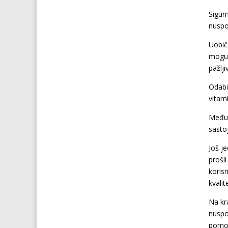
Sigurn
nuspo
Uobič
mogu 
pažlji
Odabi
vitami
Međuti
sastoj
Još je
prošl
koris
kvalit
Na kra
nuspo
pomoći