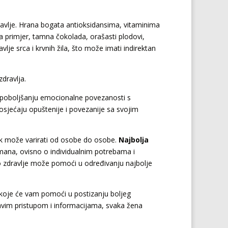
avlje. Hrana bogata antioksidansima, vitaminima
a primjer, tamna čokolada, orašasti plodovi,
lje srca i krvnih žila, što može imati indirektan
zdravlja.
i poboljšanju emocionalne povezanosti s
sjećaju opuštenije i povezanije sa svojim
nak može varirati od osobe do osobe.
Najbolja
mana, ovisno o individualnim potrebama i
no zdravlje može pomoći u određivanju najbolje
e koje će vam pomoći u postizanju boljeg
ravim pristupom i informacijama, svaka žena