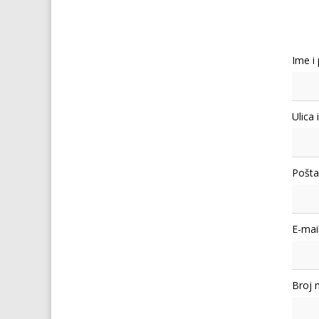
Ime i
Ulica 
Pošta
E-mail
Broj 