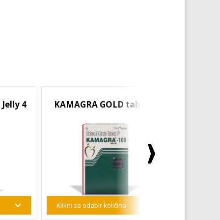
elly 4
KAMAGRA GOLD tablete
SUPER 