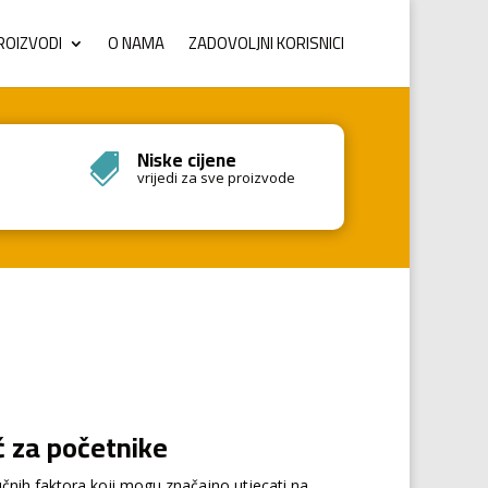
ROIZVODI
O NAMA
ZADOVOLJNI KORISNICI
Niske cijene

vrijedi za sve proizvode
č za početnike
jučnih faktora koji mogu značajno utjecati na