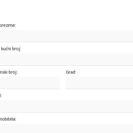
 prezime:
i kućni broj:
nski broj:
Grad:
:
mobitela: