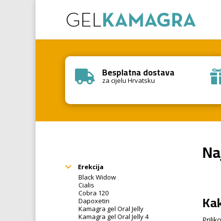
Besplatna dostava

za cijelu Hrvatsku
Na
Erekcija
Black Widow
Cialis
Cobra 120
Kak
Dapoxetin
Kamagra gel Oral Jelly
Kamagra gel Oral Jelly 4
Prili