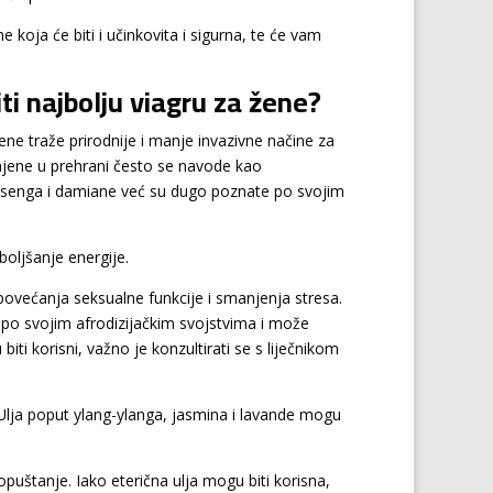
 koja će biti i učinkovita i sigurna, te će vam
ti najbolju viagru za žene?
ene traže prirodnije i manje invazivne načine za
omjene u prehrani često se navode kao
ginsenga i damiane već su dugo poznate po svojim
boljšanje energije.
povećanja seksualne funkcije i smanjenja stresa.
a po svojim afrodizijačkim svojstvima i može
ti korisni, važno je konzultirati se s liječnikom
 Ulja poput ylang-ylanga, jasmina i lavande mogu
opuštanje. Iako eterična ulja mogu biti korisna,