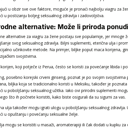
jući u obzir sve ove faktore, moguće je pronaći najbolju viagru za žene
i u postizanju boljeg seksualnog zdravlja i zadovoljstva.
rodne alternative: Može li priroda ponudi
dne alternative za viagru za žene postaju sve popularnije, jer mnoge ž
jšanje svog seksualnog zdravlja. Biljni suplementi, eterična ulja i pr
cijalno učinkovite metode. Na primjer, biljke poput maca korijena, 
izijačkim svojstvima.
orijen, koji potječe iz Perua, često se koristi za povećanje libida i po
ng, posebno korejski crveni ginseng, poznat je po svojim svojstvima 
na, biljka koja se tradicionalno koristi u Meksiku, također je poznat
i u poboljšanju seksualnog užitka. Iako ovi prirodni suplementi mogu bi
nego što ih počnete koristiti, kako biste osigurali da su sigurni za vas.
čna ulja također mogu igrati ulogu u poboljšanju seksualnog zdravlja.
i u opuštanju i povećanju seksualne želje.
ja mogu se koristiti u masaži, aromaterapiji ili čak dodati u kupku za 