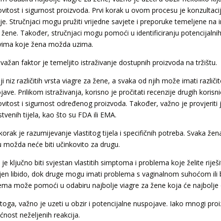
ovitost i sigurnost proizvoda. Prvi korak u ovom procesu je konzultaci
lje. Stručnjaci mogu pružiti vrijedne savjete i preporuke temeljene n
žene. Također, stručnjaci mogu pomoći u identificiranju potencijalnih k
ovima koje žena možda uzima.
važan faktor je temeljito istraživanje dostupnih proizvoda na tržištu.
i niz različitih vrsta viagre za žene, a svaka od njih može imati razli
ave. Prilikom istraživanja, korisno je pročitati recenzije drugih korisni
ovitost i sigurnost određenog proizvoda. Također, važno je provjeriti 
tvenih tijela, kao što su FDA ili EMA.
korak je razumijevanje vlastitog tijela i specifičnih potreba. Svaka že
 možda neće biti učinkovito za drugu.
je ključno biti svjestan vlastitih simptoma i problema koje želite riješ
en libido, dok druge mogu imati problema s vaginalnom suhoćom ili bo
ema može pomoći u odabiru najbolje viagre za žene koja će najbolje
toga, važno je uzeti u obzir i potencijalne nuspojave. Iako mnogi proiz
nost neželjenih reakcija.