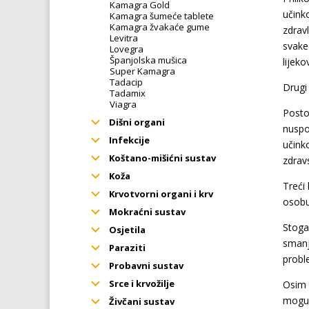
Kamagra Gold
učink
Kamagra šumeće tablete
Kamagra žvakaće gume
zdrav
Levitra
svake 
Lovegra
Španjolska mušica
lijek
Super Kamagra
Tadacip
Drugi 
Tadamix
Viagra
Postoj
Dišni organi
nuspoj
Infekcije
učink
Koštano-mišićni sustav
zdravs
Koža
Treći 
Krvotvorni organi i krv
osobu
Mokraćni sustav
Stoga 
Osjetila
smanj
Paraziti
probl
Probavni sustav
Srce i krvožilje
Osim 
moguć
Živčani sustav