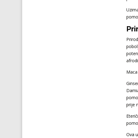
Uzima
pomoć
Pri
Priro
pobol
poten
afrod
Maca k
Ginse
Damia
pomoć
prije 
Eteri
pomoć
Ova ul