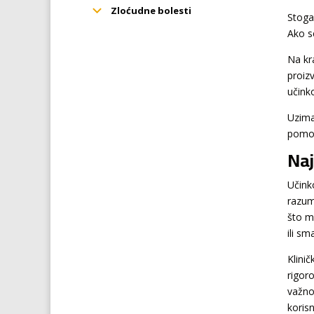
Zloćudne bolesti
Stoga 
Ako s
Na kr
proiz
učink
Uzima
pomoć
Naj
Učinko
razum
što m
ili s
Klinič
rigor
važno
korisn