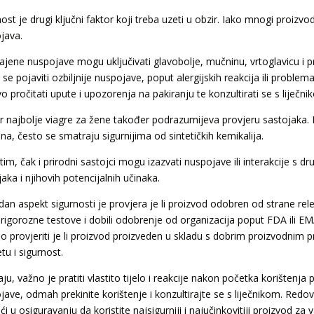
ost je drugi ključni faktor koji treba uzeti u obzir. Iako mnogi proizv
java.
ajene nuspojave mogu uključivati glavobolje, mučninu, vrtoglavicu i p
se pojaviti ozbiljnije nuspojave, poput alergijskih reakcija ili probl
vo pročitati upute i upozorenja na pakiranju te konzultirati se s liječn
r najbolje viagre za žene također podrazumijeva provjeru sastojaka. Pri
na, često se smatraju sigurnijima od sintetičkih kemikalija.
m, čak i prirodni sastojci mogu izazvati nuspojave ili interakcije s dr
aka i njihovih potencijalnih učinaka.
dan aspekt sigurnosti je provjera je li proizvod odobren od strane rele
i rigorozne testove i dobili odobrenje od organizacija poput FDA ili E
no provjeriti je li proizvod proizveden u skladu s dobrim proizvodni
etu i sigurnost.
ju, važno je pratiti vlastito tijelo i reakcije nakon početka korištenja
jave, odmah prekinite korištenje i konzultirajte se s liječnikom. Redo
 u osiguravanju da koristite najsigurniji i najučinkovitiji proizvod za 