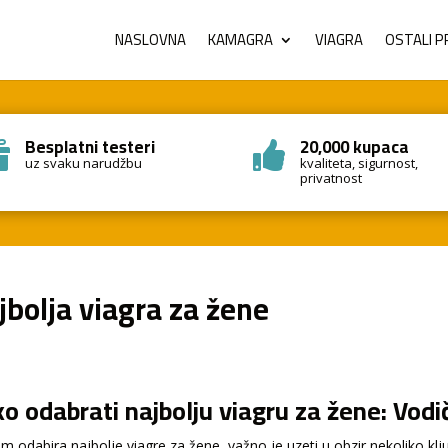
NASLOVNA
KAMAGRA
VIAGRA
OSTALI P
Besplatni testeri
20,000 kupaca


uz svaku narudžbu
kvaliteta, sigurnost,
privatnost
jbolja viagra za žene
o odabrati najbolju viagru za žene: Vodi
kom odabira najbolje viagre za žene, važno je uzeti u obzir nekoliko kl