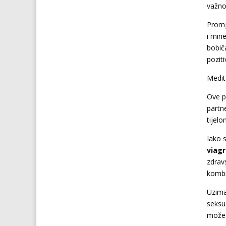
važno 
Promj
i min
bobiča
pozit
Medita
Ove p
partn
tijel
Iako 
viagr
zdrav
kombi
Uzima
seksu
može 