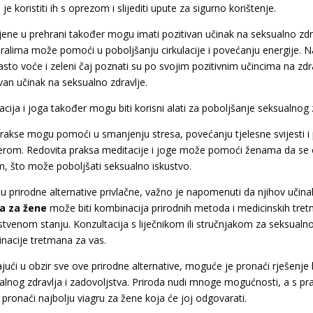
je koristiti ih s oprezom i slijediti upute za sigurno korištenje.
ene u prehrani također mogu imati pozitivan učinak na seksualno zdr
eralima može pomoći u poboljšanju cirkulacije i povećanju energije. N
sto voće i zeleni čaj poznati su po svojim pozitivnim učincima na zdrav
ivan učinak na seksualno zdravlje.
cija i joga također mogu biti korisni alati za poboljšanje seksualnog 
rakse mogu pomoći u smanjenju stresa, povećanju tjelesne svijesti 
erom. Redovita praksa meditacije i joge može pomoći ženama da se o
om, što može poboljšati seksualno iskustvo.
su prirodne alternative privlačne, važno je napomenuti da njihov uči
a za žene
može biti kombinacija prirodnih metoda i medicinskih tret
stvenom stanju. Konzultacija s liječnikom ili stručnjakom za seksual
nacije tretmana za vas.
jući u obzir sve ove prirodne alternative, moguće je pronaći rješenj
alnog zdravlja i zadovoljstva. Priroda nudi mnoge mogućnosti, a s p
pronaći najbolju viagru za žene koja će joj odgovarati.