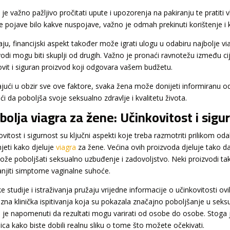
je važno pažljivo pročitati upute i upozorenja na pakiranju te pratiti 
e pojave bilo kakve nuspojave, važno je odmah prekinuti korištenje i ko
aju, financijski aspekt također može igrati ulogu u odabiru najbolje vi
vodi mogu biti skuplji od drugih. Važno je pronaći ravnotežu između cij
ovit i siguran proizvod koji odgovara vašem budžetu.
jući u obzir sve ove faktore, svaka žena može donijeti informiranu odl
i da poboljša svoje seksualno zdravlje i kvalitetu života.
bolja viagra za žene: Učinkovitost i sigu
vitost i sigurnost su ključni aspekti koje treba razmotriti prilikom od
jeti kako djeluje
viagra
za žene. Većina ovih proizvoda djeluje tako d
ože poboljšati seksualno uzbuđenje i zadovoljstvo. Neki proizvodi ta
manjiti simptome vaginalne suhoće.
ke studije i istraživanja pružaju vrijedne informacije o učinkovitosti ov
ozna klinička ispitivanja koja su pokazala značajno poboljšanje u seksu
 je napomenuti da rezultati mogu varirati od osobe do osobe. Stoga je 
ica kako biste dobili realnu sliku o tome što možete očekivati.