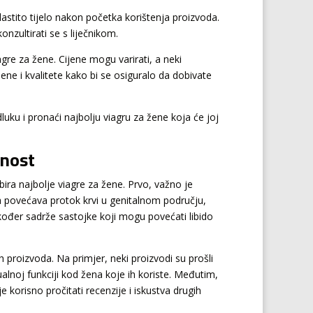
vlastito tijelo nakon početka korištenja proizvoda.
nzultirati se s liječnikom.
agre za žene. Cijene mogu varirati, a neki
ene i kvalitete kako bi se osiguralo da dobivate
uku i pronaći najbolju viagru za žene koja će joj
rnost
abira najbolje viagre za žene. Prvo, važno je
a povećava protok krvi u genitalnom području,
kođer sadrže sastojke koji mogu povećati libido
ih proizvoda. Na primjer, neki proizvodi su prošli
alnoj funkciji kod žena koje ih koriste. Međutim,
korisno pročitati recenzije i iskustva drugih