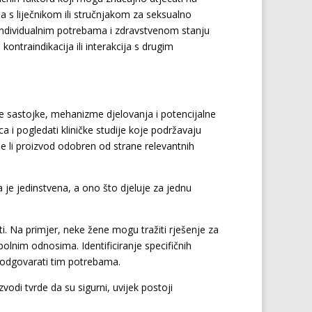
ja s liječnikom ili stručnjakom za seksualno
a individualnim potrebama i zdravstvenom stanju
ontraindikacija ili interakcija s drugim
čite sastojke, mehanizme djelovanja i potencijalne
ca i pogledati kliničke studije koje podržavaju
je li proizvod odobren od strane relevantnih
na je jedinstvena, a ono što djeluje za jednu
iti. Na primjer, neke žene mogu tražiti rješenje za
lnim odnosima. Identificiranje specifičnih
 odgovarati tim potrebama.
vodi tvrde da su sigurni, uvijek postoji