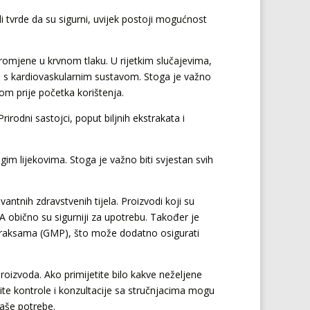
odi tvrde da su sigurni, uvijek postoji mogućnost
romjene u krvnom tlaku. U rijetkim slučajevima,
ema s kardiovaskularnim sustavom. Stoga je važno
ikom prije početka korištenja.
rodni sastojci, poput biljnih ekstrakata i
ugim lijekovima. Stoga je važno biti svjestan svih
vantnih zdravstvenih tijela. Proizvodi koji su
MA obično su sigurniji za upotrebu. Također je
m praksama (GMP), što može dodatno osigurati
 proizvoda. Ako primijetite bilo kakve neželjene
vite kontrole i konzultacije sa stručnjacima mogu
vaše potrebe.